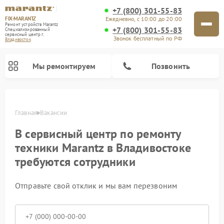
+7 (800) 301-55-83
FIX-MARANTZ
Ежедневно, с 10:00 до 20:00
Ремонт устройств Marantz
+7 (800) 301-55-83
Специализированный
cервисный центр г.
Звонок бесплатный по РФ
Владивосток
Мы ремонтируем
Позвонить
Главная
Вакансии
В сервисный центр по ремонту
Ремонт проигрывателей винила Marantz
Ремонт акустических систем Marantz
техники Marantz в Владивостоке
требуются сотрудники
Отправьте свой отклик и мы вам перезвоним