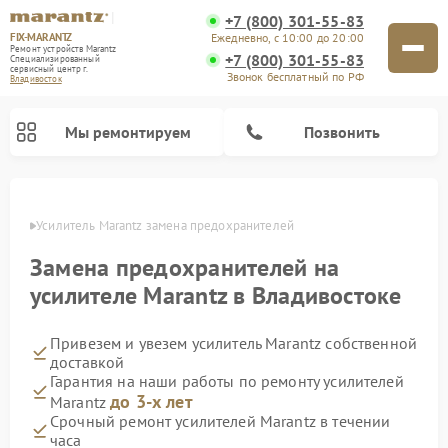
+7 (800) 301-55-83
FIX-MARANTZ
Ежедневно, с 10:00 до 20:00
Ремонт устройств Marantz
+7 (800) 301-55-83
Специализированный
cервисный центр г.
Звонок бесплатный по РФ
Владивосток
Мы ремонтируем
Позвонить
стоке
Усилитель Marantz замена предохранителей
Замена предохранителей на
Ремонт проигрывателей винила Marantz
Ремонт акустических систем Marantz
усилителе Marantz в Владивостоке
Привезем и увезем усилитель Marantz собственной
доставкой
Гарантия на наши работы по ремонту усилителей
до 3-х лет
Marantz
Срочный ремонт усилителей Marantz в течении
часа