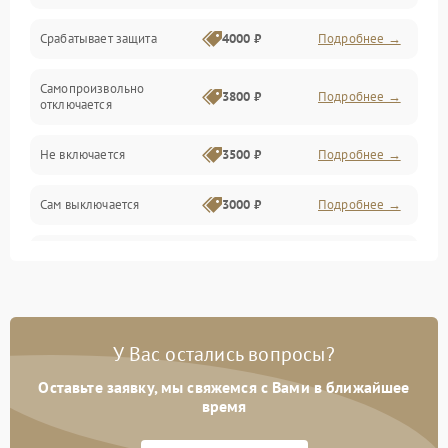
Срабатывает защита
4000 ₽
Подробнее →
Самопроизвольно
3800 ₽
Подробнее →
отключается
Не включается
3500 ₽
Подробнее →
Сам выключается
3000 ₽
Подробнее →
Перегревается
3500 ₽
Подробнее →
Нет индикации
3000 ₽
Подробнее →
У Вас остались вопросы?
Ошибка платы питания
4000 ₽
Подробнее →
Оставьте заявку, мы свяжемся с Вами в ближайшее
время