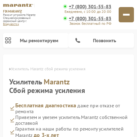
+7 (800) 301-55-83
FIX-MARANTZ
Ежедневно, с 10:00 до 20:00
Ремонт устройств Marantz
+7 (800) 301-55-83
Специализированный
cервисный центр г.
Звонок бесплатный по РФ
Владивосток
Мы ремонтируем
Позвонить
стоке
Усилитель Marantz сбой режима усиления
Усилитель
Marantz
Ремонт проигрывателей винила Marantz
Ремонт акустических систем Marantz
Сбой режима усиления
Бесплатная диагностика
даже при отказе от
ремонта
Привезем и увезем усилитель Marantz собственной
доставкой
Гарантия на наши работы по ремонту усилителей
до 3-х лет
Marantz