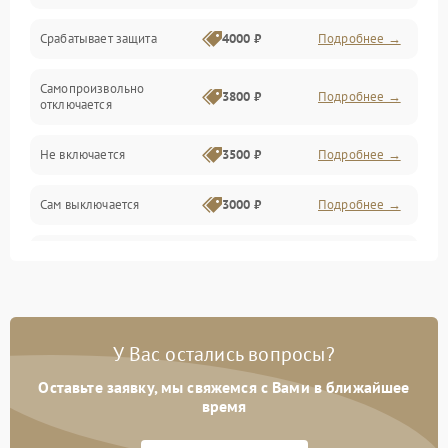
Срабатывает защита
4000 ₽
Подробнее →
Самопроизвольно
3800 ₽
Подробнее →
отключается
Не включается
3500 ₽
Подробнее →
Сам выключается
3000 ₽
Подробнее →
Перегревается
3500 ₽
Подробнее →
Нет индикации
3000 ₽
Подробнее →
У Вас остались вопросы?
Ошибка платы питания
4000 ₽
Подробнее →
Оставьте заявку, мы свяжемся с Вами в ближайшее
время