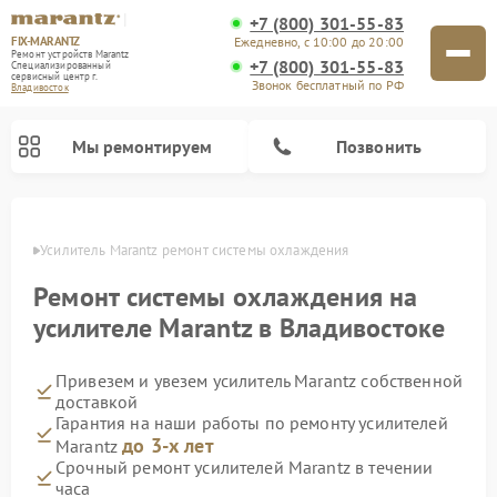
+7 (800) 301-55-83
FIX-MARANTZ
Ежедневно, с 10:00 до 20:00
Ремонт устройств Marantz
+7 (800) 301-55-83
Специализированный
cервисный центр г.
Звонок бесплатный по РФ
Владивосток
Мы ремонтируем
Позвонить
стоке
Усилитель Marantz ремонт системы охлаждения
Ремонт системы охлаждения на
Ремонт проигрывателей винила Marantz
Ремонт акустических систем Marantz
усилителе Marantz в Владивостоке
Привезем и увезем усилитель Marantz собственной
доставкой
Гарантия на наши работы по ремонту усилителей
до 3-х лет
Marantz
Срочный ремонт усилителей Marantz в течении
часа