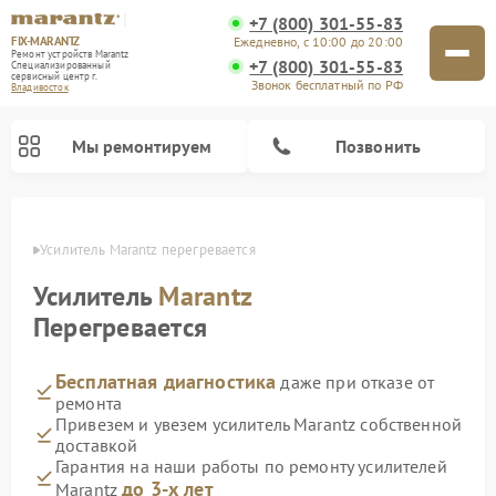
+7 (800) 301-55-83
FIX-MARANTZ
Ежедневно, с 10:00 до 20:00
Ремонт устройств Marantz
+7 (800) 301-55-83
Специализированный
cервисный центр г.
Звонок бесплатный по РФ
Владивосток
Мы ремонтируем
Позвонить
стоке
Усилитель Marantz перегревается
Усилитель
Marantz
Ремонт проигрывателей винила Marantz
Ремонт акустических систем Marantz
Перегревается
Бесплатная диагностика
даже при отказе от
ремонта
Привезем и увезем усилитель Marantz собственной
доставкой
Гарантия на наши работы по ремонту усилителей
до 3-х лет
Marantz