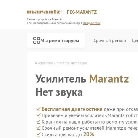
FIX-MARANTZ
Ремонт устройств Marantz
Специализированный cервисный центр г.
Владивосток
Мы ремонтируем
Срочный ремонт
Це
antz в Владивостоке
Усилитель Marantz нет звука
Усилитель
Marantz
Ремонт проигрывателей винила Marantz
Ремонт акустических систем Marantz
Нет звука
Бесплатная диагностика
даже при отказ
Привезем и увезем усилитель Marantz собс
Гарантия на наши работы по ремонту усил
Срочный ремонт усилителей Marantz в тече
20%
Скидка для вас до