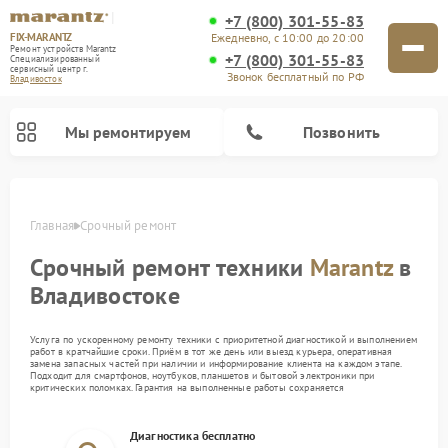
+7 (800) 301-55-83
FIX-MARANTZ
Ежедневно, с 10:00 до 20:00
Ремонт устройств Marantz
+7 (800) 301-55-83
Специализированный
cервисный центр г.
Звонок бесплатный по РФ
Владивосток
Мы ремонтируем
Позвонить
Главная
Срочный ремонт
Срочный ремонт техники
Marantz
в
Ремонт проигрывателей винила Marantz
Ремонт акустических систем Marantz
Владивостоке
Услуга по ускоренному ремонту техники с приоритетной диагностикой и выполнением
работ в кратчайшие сроки. Приём в тот же день или выезд курьера, оперативная
замена запасных частей при наличии и информирование клиента на каждом этапе.
Подходит для смартфонов, ноутбуков, планшетов и бытовой электроники при
критических поломках. Гарантия на выполненные работы сохраняется
Диагностика бесплатно