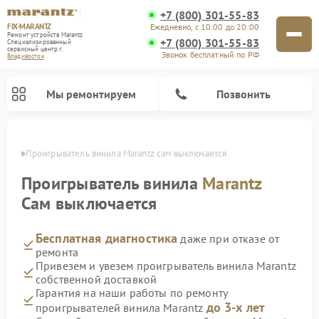
+7 (800) 301-55-83
FIX-MARANTZ
Ежедневно, с 10:00 до 20:00
Ремонт устройств Marantz
+7 (800) 301-55-83
Специализированный
cервисный центр г.
Звонок бесплатный по РФ
Владивосток
Мы ремонтируем
Позвонить
стоке
Проигрыватель винила Marantz сам выключается
Проигрыватель винила
Marantz
Сам выключается
Ремонт акустических систем Marantz
Бесплатная диагностика
даже при отказе от
ремонта
Привезем и увезем проигрыватель винила Marantz
собственной доставкой
Гарантия на наши работы по ремонту
до 3-х лет
проигрывателей винила Marantz