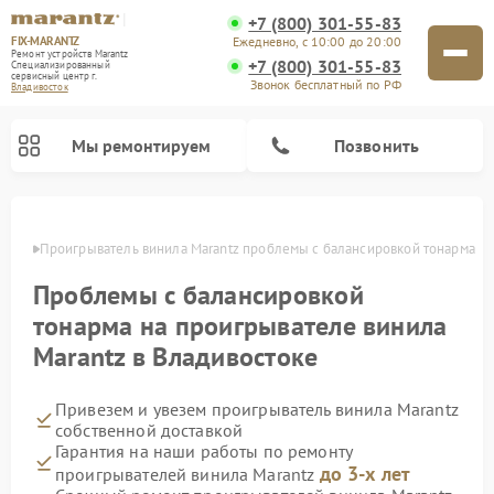
+7 (800) 301-55-83
FIX-MARANTZ
Ежедневно, с 10:00 до 20:00
Ремонт устройств Marantz
+7 (800) 301-55-83
Специализированный
cервисный центр г.
Звонок бесплатный по РФ
Владивосток
Мы ремонтируем
Позвонить
стоке
Проигрыватель винила Marantz проблемы с балансировкой тонарма
Проблемы с балансировкой
Ремонт акустических систем Marantz
тонарма на проигрывателе винила
Marantz в Владивостоке
Привезем и увезем проигрыватель винила Marantz
собственной доставкой
Гарантия на наши работы по ремонту
до 3-х лет
проигрывателей винила Marantz