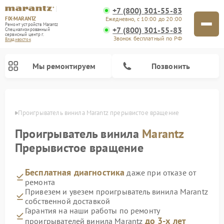
+7 (800) 301-55-83
FIX-MARANTZ
Ежедневно, с 10:00 до 20:00
Ремонт устройств Marantz
+7 (800) 301-55-83
Специализированный
cервисный центр г.
Звонок бесплатный по РФ
Владивосток
Мы ремонтируем
Позвонить
стоке
Проигрыватель винила Marantz прерывистое вращение
Проигрыватель винила
Marantz
Ремонт акустических систем Marantz
Прерывистое вращение
Бесплатная диагностика
даже при отказе от
ремонта
Привезем и увезем проигрыватель винила Marantz
собственной доставкой
Гарантия на наши работы по ремонту
до 3-х лет
проигрывателей винила Marantz