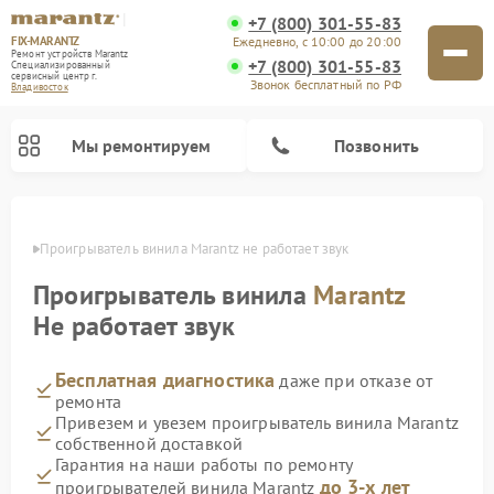
+7 (800) 301-55-83
FIX-MARANTZ
Ежедневно, с 10:00 до 20:00
Ремонт устройств Marantz
+7 (800) 301-55-83
Специализированный
cервисный центр г.
Звонок бесплатный по РФ
Владивосток
Мы ремонтируем
Позвонить
стоке
Проигрыватель винила Marantz не работает звук
Проигрыватель винила
Marantz
Ремонт акустических систем Marantz
Не работает звук
Бесплатная диагностика
даже при отказе от
ремонта
Привезем и увезем проигрыватель винила Marantz
собственной доставкой
Гарантия на наши работы по ремонту
до 3-х лет
проигрывателей винила Marantz