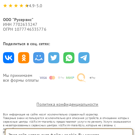
4.9-5.0
ООО "Русервис"
ИНН 7702633247
ОГРН 1077746335776
Поделиться в соц. сетях:
Мы принимаем
все формы оплаты
Политика конфиденциальности
Вся информация на сайте носит исключительно справочный характер.
Товарные знаки используются исключительно для описания устройств, в отношении которых
сервисные центры vld.fixim-marantz.ru предоставляют услуги по ремонту. Услуги оказываются
в неавторизованных сервисных центрах vld.fixim-marantz.ru, которые не связаны с
правообладателями товарных знаков или их официальными представителями.
Ремонт осуществляется для устройств, уже введенных в гражданский оборот в соответствии