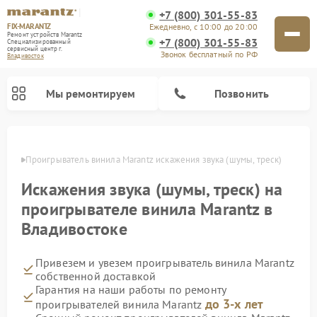
+7 (800) 301-55-83
FIX-MARANTZ
Ежедневно, с 10:00 до 20:00
Ремонт устройств Marantz
+7 (800) 301-55-83
Специализированный
cервисный центр г.
Звонок бесплатный по РФ
Владивосток
Мы ремонтируем
Позвонить
стоке
Проигрыватель винила Marantz искажения звука (шумы, треск)
Искажения звука (шумы, треск) на
Ремонт акустических систем Marantz
проигрывателе винила Marantz в
Владивостоке
Привезем и увезем проигрыватель винила Marantz
собственной доставкой
Гарантия на наши работы по ремонту
до 3-х лет
проигрывателей винила Marantz