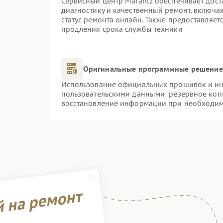
Сервисный центр Marantz обеспечивает дост
диагностику и качественный ремонт, включая
статус ремонта онлайн. Также предоставляе
продления срока службы техники
Оригинальные программные решение 
Использование официальных прошивок и инс
пользовательскими данными: резервное коп
восстановление информации при необходи
й на ремонт