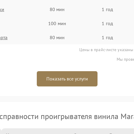
ки
80 мин
1 год
100 мин
1 год
арта
80 мин
1 год
Цены в прайс-листе указаны
Мы прове
Показать все услуги
справности проигрывателя винила Mar