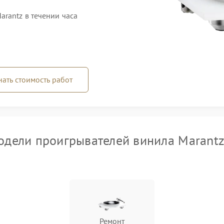
rantz в течении часа
нать стоимость работ
дели проигрывателей винила Marant
Ремонт