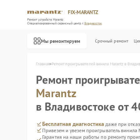
FIX-MARANTZ
Ремонт устройств Marantz
Специализированный cервисный центр г.
Владивосток
Мы ремонтируем
Срочный ремонт
Це
Главная
Ремонт проигрывателей винила Marantz в Влади
Ремонт проигрывате
Ремонт акустических систем Marantz
Marantz
в Владивостоке от 4
Бесплатная диагностика
даже при отказ
Привезем и увезем проигрыватель винила 
Гарантия на наши работы по ремонту прои