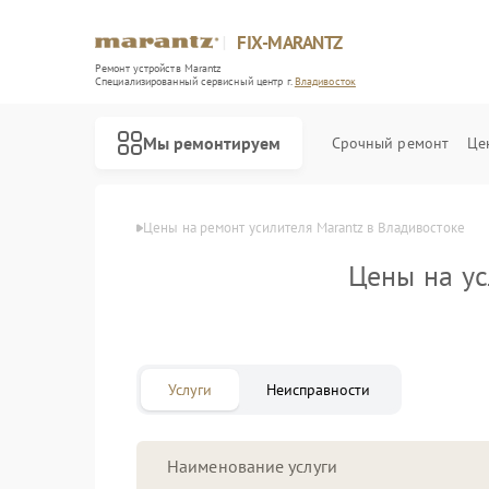
FIX-MARANTZ
Ремонт устройств Marantz
Специализированный cервисный центр г.
Владивосток
Мы ремонтируем
Срочный ремонт
Це
Главная
Цены
Цены на ремонт усилителя Marantz в Владивостоке
Цены на у
Ремонт проигрывателей винила Marantz
Ремонт акустических систем Marantz
Услуги
Неисправности
Наименование услуги