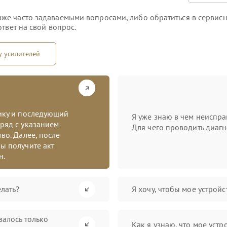
же часто задаваемыми вопросами, либо обратиться в сервисн
твет на свой вопрос.
у усилителей
тику и последующий
Я уже знаю в чем неиспра
ряд с указанием
Для чего проводить диагн
во. Далее, после
ы получите акт
н.
лать?
Я хочу, чтобы мое устрой
валось только
Как я узнаю, что мое устр