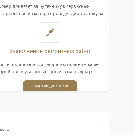
урьер привезет вашу технику в сервисный
ентр, где наши мастера проведут диагностику за
0 минут
Выполнение ремонтных работ
осле подписания договора мы починим ваше
стройство в указанные сроки, а наш курьер
ривезет его к вам вместе с гарантийным
алоном бесплатно
Гарантия до 3-х лет