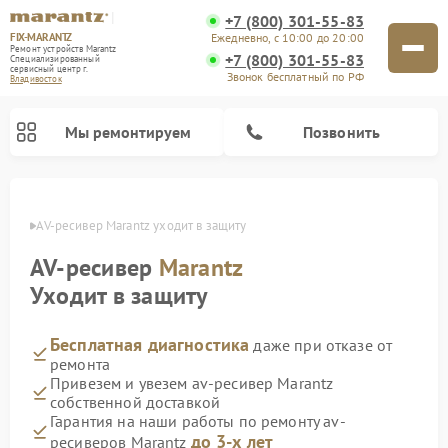
+7 (800) 301-55-83
FIX-MARANTZ
Ежедневно, с 10:00 до 20:00
Ремонт устройств Marantz
+7 (800) 301-55-83
Специализированный
cервисный центр г.
Звонок бесплатный по РФ
Владивосток
Мы ремонтируем
Позвонить
стоке
AV-ресивер Marantz уходит в защиту
AV-ресивер
Marantz
Ремонт проигрывателей винила Marantz
Ремонт акустических систем Marantz
Уходит в защиту
Бесплатная диагностика
даже при отказе от
ремонта
Привезем и увезем av-ресивер Marantz
собственной доставкой
Гарантия на наши работы по ремонту av-
до 3-х лет
ресиверов Marantz