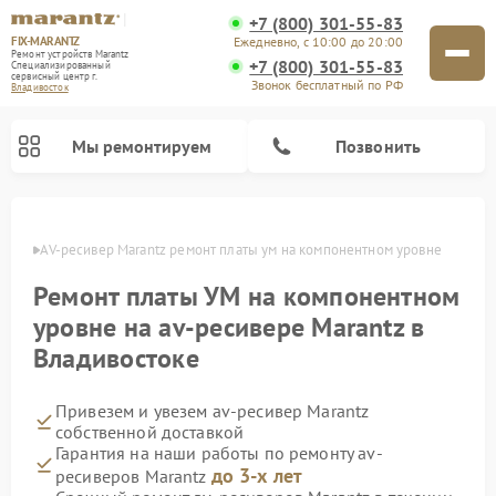
+7 (800) 301-55-83
FIX-MARANTZ
Ежедневно, с 10:00 до 20:00
Ремонт устройств Marantz
+7 (800) 301-55-83
Специализированный
cервисный центр г.
Звонок бесплатный по РФ
Владивосток
Мы ремонтируем
Позвонить
стоке
AV-ресивер Marantz ремонт платы ум на компонентном уровне
Ремонт платы УМ на компонентном
Ремонт проигрывателей винила Marantz
Ремонт акустических систем Marantz
уровне на av-ресивере Marantz в
Владивостоке
Привезем и увезем av-ресивер Marantz
собственной доставкой
Гарантия на наши работы по ремонту av-
до 3-х лет
ресиверов Marantz