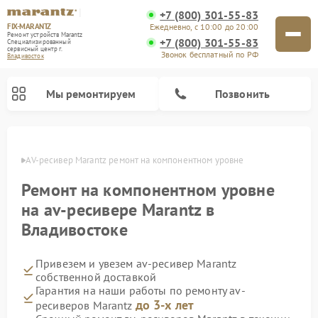
+7 (800) 301-55-83
FIX-MARANTZ
Ежедневно, с 10:00 до 20:00
Ремонт устройств Marantz
+7 (800) 301-55-83
Специализированный
cервисный центр г.
Звонок бесплатный по РФ
Владивосток
Мы ремонтируем
Позвонить
стоке
AV-ресивер Marantz ремонт на компонентном уровне
Ремонт на компонентном уровне
Ремонт проигрывателей винила Marantz
Ремонт акустических систем Marantz
на av-ресивере Marantz в
Владивостоке
Привезем и увезем av-ресивер Marantz
собственной доставкой
Гарантия на наши работы по ремонту av-
до 3-х лет
ресиверов Marantz