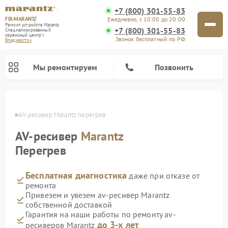
+7 (800) 301-55-83
FIX-MARANTZ
Ежедневно, с 10:00 до 20:00
Ремонт устройств Marantz
+7 (800) 301-55-83
Специализированный
cервисный центр г.
Звонок бесплатный по РФ
Владивосток
Мы ремонтируем
Позвонить
стоке
AV-ресивер Marantz перегрев
AV-ресивер
Marantz
Ремонт проигрывателей винила Marantz
Ремонт акустических систем Marantz
Перегрев
Бесплатная диагностика
даже при отказе от
ремонта
Привезем и увезем av-ресивер Marantz
собственной доставкой
Гарантия на наши работы по ремонту av-
до 3-х лет
ресиверов Marantz