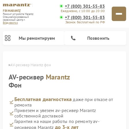
+7 (800) 301-55-83
FIX-MARANTZ
Ежедневно, с 10:00 до 20:00
Ремонт устройств Marantz
+7 (800) 301-55-83
Специализированный
cервисный центр г.
Звонок бесплатный по РФ
Владивосток
Мы ремонтируем
Позвонить
стоке
AV-ресивер Marantz фон
AV-ресивер
Marantz
Ремонт проигрывателей винила Marantz
Ремонт акустических систем Marantz
Фон
Бесплатная диагностика
даже при отказе от
ремонта
Привезем и увезем av-ресивер Marantz
собственной доставкой
Гарантия на наши работы по ремонту av-
до 3-х лет
ресиверов Marantz