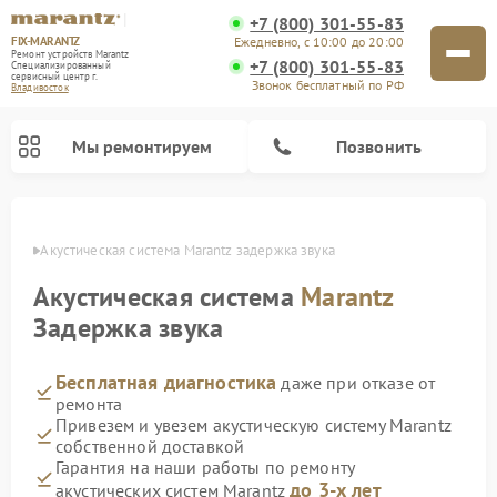
+7 (800) 301-55-83
FIX-MARANTZ
Ежедневно, с 10:00 до 20:00
Ремонт устройств Marantz
+7 (800) 301-55-83
Специализированный
cервисный центр г.
Звонок бесплатный по РФ
Владивосток
Мы ремонтируем
Позвонить
стоке
Акустическая система Marantz задержка звука
Акустическая система
Marantz
Ремонт проигрывателей винила Marantz
Задержка звука
Бесплатная диагностика
даже при отказе от
ремонта
Привезем и увезем акустическую систему Marantz
собственной доставкой
Гарантия на наши работы по ремонту
до 3-х лет
акустических систем Marantz