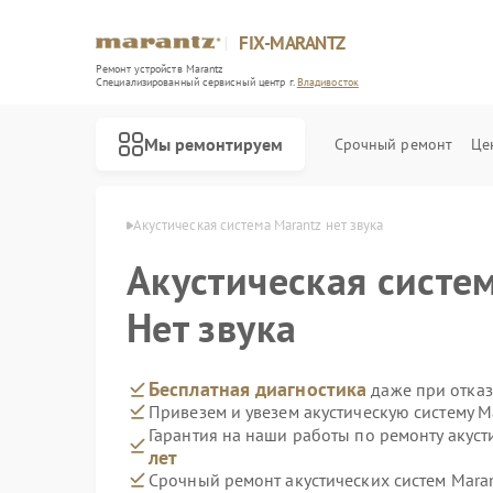
FIX-MARANTZ
Ремонт устройств Marantz
Специализированный cервисный центр г.
Владивосток
Мы ремонтируем
Срочный ремонт
Це
antz в Владивостоке
Акустическая система Marantz нет звука
Акустическая систе
Ремонт проигрывателей винила Marantz
Нет звука
Бесплатная диагностика
даже при отказ
Привезем и увезем акустическую систему M
Гарантия на наши работы по ремонту акуст
лет
Срочный ремонт акустических систем Maran