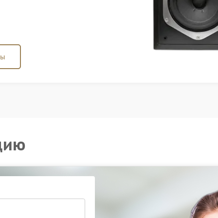
ны
цию