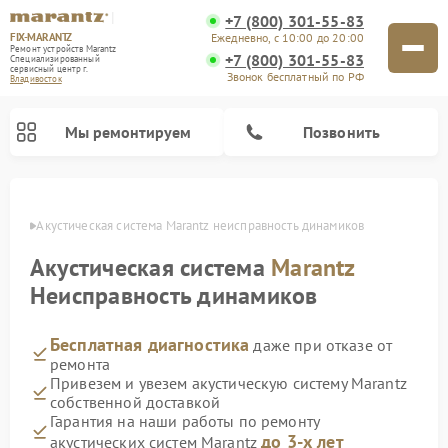
+7 (800) 301-55-83
FIX-MARANTZ
Ежедневно, с 10:00 до 20:00
Ремонт устройств Marantz
+7 (800) 301-55-83
Специализированный
cервисный центр г.
Звонок бесплатный по РФ
Владивосток
Мы ремонтируем
Позвонить
стоке
Акустическая система Marantz неисправность динамиков
Акустическая система
Marantz
Ремонт проигрывателей винила Marantz
Неисправность динамиков
Бесплатная диагностика
даже при отказе от
ремонта
Привезем и увезем акустическую систему Marantz
собственной доставкой
Гарантия на наши работы по ремонту
до 3-х лет
акустических систем Marantz