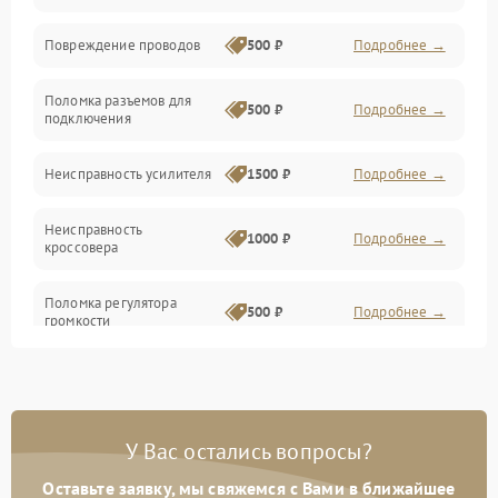
Повреждение проводов
500 ₽
Подробнее →
Механические повреждения
Поломка разъемов для
500 ₽
Подробнее →
подключения
Неисправность усилителя
1500 ₽
Подробнее →
Неисправность
1000 ₽
Подробнее →
кроссовера
Поломка регулятора
500 ₽
Подробнее →
громкости
Неисправность системы
1000 ₽
Подробнее →
защиты от перегрузок
У Вас остались вопросы?
Поломка системы
автоматического
1000 ₽
Подробнее →
отключения
Оставьте заявку, мы свяжемся с Вами в ближайшее