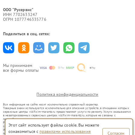
ООО "Русервис"
ИНН 7702633247
ОГРН 1077746335776
Поделиться в соц. сетях:
Мы принимаем
все формы оплаты
Политика конфиденциальности
Вся информация на сайте носит исключительно справочный характер.
Товарные знаки используются исключительно для описания устройств, в отношении которых
сервисные центры vld.fixim-marantz.ru предоставляют услуги по ремонту. Услуги оказываются
в неавторизованных сервисных центрах vld.fixim-marantz.ru, которые не связаны с
правообладателями товарных знаков или их официальными представителями.
Ремонт осуществляется для устройств, уже введенных в гражданский оборот в соответствии
Этот сайт использует файлы cookie. Вы можете
со статьей 1487 ГК РФ.
Использование товарных знаков не преследует цели индивидуализации услуг или введения
ознакомиться с
правилами использования
Согласен
потребителей в заблуждение, а служит для информирования о предоставляемых услугах по