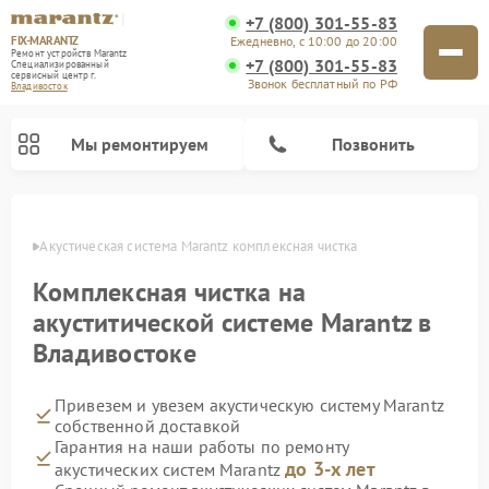
+7 (800) 301-55-83
FIX-MARANTZ
Ежедневно, с 10:00 до 20:00
Ремонт устройств Marantz
+7 (800) 301-55-83
Специализированный
cервисный центр г.
Звонок бесплатный по РФ
Владивосток
Мы ремонтируем
Позвонить
стоке
Акустическая система Marantz комплексная чистка
Комплексная чистка на
Ремонт проигрывателей винила Marantz
акуститической системе Marantz в
Владивостоке
Привезем и увезем акустическую систему Marantz
собственной доставкой
Гарантия на наши работы по ремонту
до 3-х лет
акустических систем Marantz