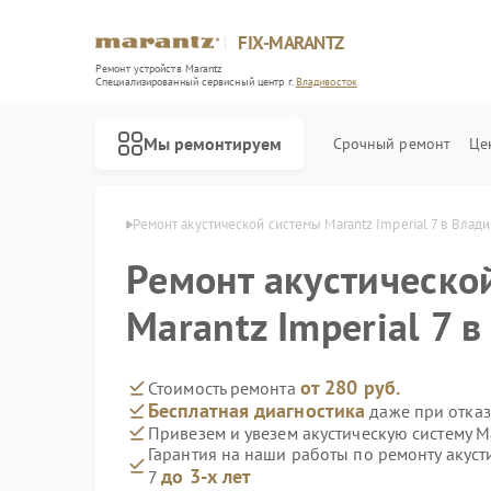
FIX-MARANTZ
Ремонт устройств Marantz
Специализированный cервисный центр г.
Владивосток
Мы ремонтируем
Срочный ремонт
Це
antz в Владивостоке
Ремонт акустической системы Marantz Imperial 7 в Влад
Ремонт акустическо
Ремонт проигрывателей винила Marantz
Marantz Imperial 7 
от 280 руб.
Стоимость ремонта
Бесплатная диагностика
даже при отказ
Привезем и увезем акустическую систему Ma
Гарантия на наши работы по ремонту акусти
до 3-х лет
7