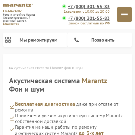
+7 (800) 301-55-83
FIX-MARANTZ
Ежедневно, с 10:00 до 20:00
Ремонт устройств Marantz
+7 (800) 301-55-83
Специализированный
cервисный центр г.
Звонок бесплатный по РФ
Владивосток
Мы ремонтируем
Позвонить
стоке
Акустическая система Marantz фон и шум
Акустическая система
Marantz
Ремонт проигрывателей винила Marantz
Фон и шум
Бесплатная диагностика
даже при отказе от
ремонта
Привезем и увезем акустическую систему Marantz
собственной доставкой
Гарантия на наши работы по ремонту
до 3-х лет
акустических систем Marantz