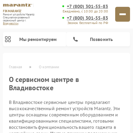
+7 (800) 301-55-83
FIX-MARANTZ
Ежедневно, с 10:00 до 20:00
Ремонт устройств Marantz
+7 (800) 301-55-83
Специализированный
cервисный центр г.
Звонок бесплатный по РФ
Владивосток
Мы ремонтируем
Позвонить
Главная
О компании
О сервисном центре в
Ремонт проигрывателей винила Marantz
Ремонт акустических систем Marantz
Владивостоке
В Владивостоке сервисные центры предлагают
высококачественный ремонт устройств Marantz. Эти
центры оснащены современным оборудованием и
квалифицированными специалистами, готовыми
восстановить функциональность вашего гаджета в